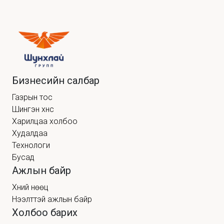
Бизнесийн салбар
Газрын тос
Шингэн хүнс
Харилцаа холбоо
Худалдаа
Технологи
Бусад
Ажлын байр
Хүний нөөц
Нээлттэй ажлын байр
Холбоо барих