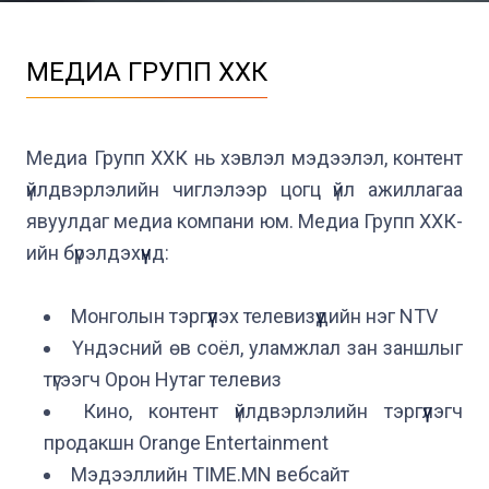
МЕДИА ГРУПП ХХК
Медиа Групп ХХК нь хэвлэл мэдээлэл, контент 
үйлдвэрлэлийн чиглэлээр цогц үйл ажиллагаа 
явуулдаг медиа компани юм. Медиа Групп ХХК-
ийн бүрэлдэхүүнд:

Монголын тэргүүлэх телевизүүдийн нэг NTV
Үндэсний өв соёл, уламжлал зан заншлыг 
түгээгч Орон Нутаг телевиз
Кино, контент үйлдвэрлэлийн тэргүүлэгч 
продакшн Orange Entertainment
Мэдээллийн TIME.MN вебсайт