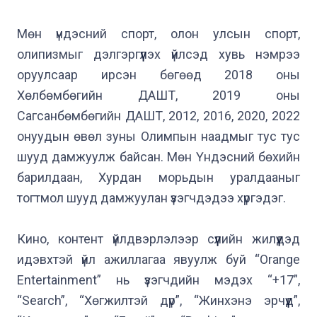
Мөн үндэсний спорт, олон улсын спорт, 
олипизмыг дэлгэргүүлэх үйлсэд хувь нэмрээ 
оруулсаар ирсэн бөгөөд 2018 оны 
Хөлбөмбөгийн ДАШТ, 2019 оны 
Сагсанбөмбөгийн ДАШТ, 2012, 2016, 2020, 2022 
онуудын өвөл зуны Олимпын наадмыг тус тус 
шууд дамжуулж байсан. Мөн Үндэсний бөхийн 
барилдаан, Хурдан морьдын уралдааныг 
тогтмол шууд дамжуулан үзэгчдэдээ хүргэдэг.

Кино, контент үйлдвэрлэлээр сүүлийн жилүүдэд 
идэвхтэй үйл ажиллагаа явуулж буй “Orange 
Entertainment” нь үзэгчдийн мэдэх “+17”, 
“Search”, “Хөгжилтэй дүр”, “Жинхэнэ эрчүүд”, 