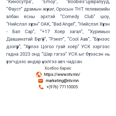
“Киносутра”, “Emoji”, “Boobies”цувралууд, 
“Фауст” драмын жүжиг, Оросын ТНТ телевизийн 
албан ёсны эрхтэй “Comedy Club” шоу, 
“Нийслэл хүүхэн” ОАК, “Bad Angel”, “Нийслэл Хүүхэн 
- Бал Сар”, “+17 Хоёр загал”, “Хуримын 
Даашинзтай Бүсгүй”, “Рэкет”, “Cool Аав”, “Бүхнээс 
дээгүүр”, “Хүрлээ Цогоо гуай хоёр” УСК зэргээс 
гадна 2023 онд “Шар гэгээ” УСК-ыг бүтээсэн нь 
үзэгчдээс өндөр үнэлгээ авч чадсан.
Холбоо барих
:
https://www.ntv.mn/
marketing@ntv.mn
+(976) 77110005