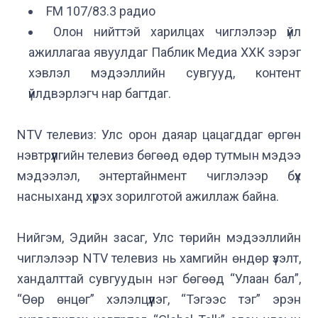
FM 107/83.3 радио
Олон нийттэй харилцах чиглэлээр үйл 
ажиллагаа явуулдаг Паблик Медиа ХХК зэрэг 
хэвлэл мэдээллийн сувгууд, контент 
үйлдвэрлэгч нар багтдаг.
NTV телевиз: Улс орон даяар цацагддаг өргөн 
нэвтрүүлгийн телевиз бөгөөд өдөр тутмын мэдээ 
мэдээлэл, энтертайнмент чиглэлээр бүх 
насныханд хүрэх зорилготой ажиллаж байна.

Нийгэм, Эдийн засаг, Улс төрийн мэдээллийн 
чиглэлээр NTV телевиз нь хамгийн өндөр үзэлт, 
хандалттай сувгуудын нэг бөгөөд “Улаан бал”, 
“Өөр өнцөг” хэлэлцүүлэг, “Тэгээс тэг” эрэн 