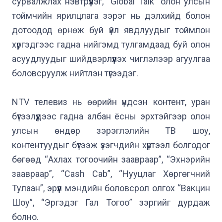
сурвалжлах нэвтрүүлэг, “Global Talk” олон улсын 
тоймчийн ярилцлага зэрэг нь дэлхийд болон 
дотоодод өрнөж буй үйл явдлуудыг тоймлон 
хүргэдгээс гадна нийгэмд тулгамдаад буй олон 
асуудлуудыг шийдвэрлүүлэх чиглэлээр агуулгаа 
боловсруулж нийтлэн түгээдэг.

NTV телевиз нь өөрийн үндсэн контент, уран 
бүтээлүүдээс гадна албан ёсны эрхтэйгээр олон 
улсын өндөр зэрэглэлийн ТВ шоу, 
контентуудыг бүтээж үзэгчдийн хүртээл болгодог 
бөгөөд “Ахлах тогоочийн заавраар”, “Эхнэрийн 
заавраар”, “Cash Cab”, “Нууцлаг Хөргөгчний 
Тулаан”, эрүүл мэндийн боловсрол олгох “Вакцин 
Шоу”, “Эргэдэг Гал Тогоо” зэргийг дурдаж 
болно.
