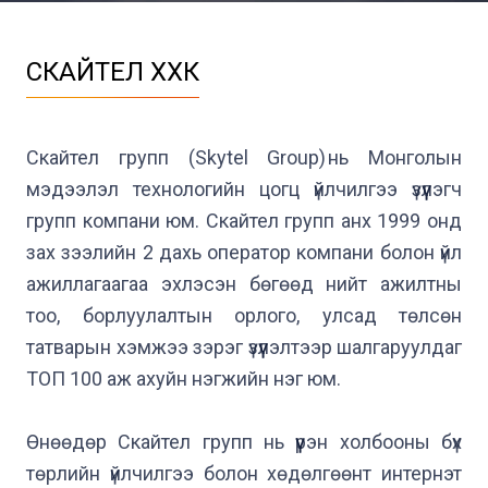
СКАЙТЕЛ ХХК
Скайтел групп (Skytel Group) нь Монголын 
мэдээлэл технологийн цогц үйлчилгээ үзүүлэгч 
групп компани юм. Скайтел групп анх 1999 онд 
зах зээлийн 2 дахь оператор компани болон үйл 
ажиллагаагаа эхлэсэн бөгөөд нийт ажилтны 
тоо, борлуулалтын орлого, улсад төлсөн 
татварын хэмжээ зэрэг үзүүлэлтээр шалгаруулдаг 
ТОП 100 аж ахуйн нэгжийн нэг юм.

Өнөөдөр Скайтел групп нь үүрэн холбооны бүх 
төрлийн үйлчилгээ болон хөдөлгөөнт интернэт 