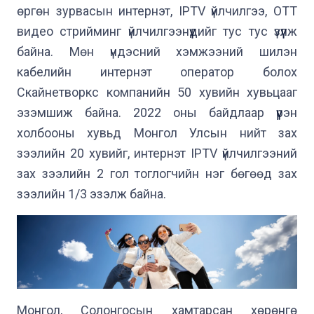
өргөн зурвасын интернэт, IPTV үйлчилгээ, OTT 
видео стрийминг үйлчилгээнүүдийг тус тус үзүүлж 
байна. Мөн үндэсний хэмжээний шилэн 
кабелийн интернэт оператор болох 
Скайнетворкс компанийн 50 хувийн хувьцааг 
эзэмшиж байна. 2022 оны байдлаар үүрэн 
холбооны хувьд Монгол Улсын нийт зах 
зээлийн 20 хувийг, интернэт IPTV үйлчилгээний 
зах зээлийн 2 гол тоглогчийн нэг бөгөөд зах 
Монгол, Солонгосын хамтарсан хөрөнгө 