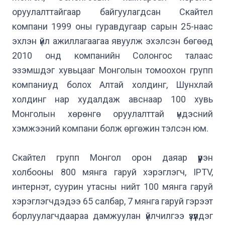
оруулалттайгаар байгуулагдсан Скайтел 
компани 1999 оны гуравдугаар сарын 25-наас 
эхлэн үйл ажиллагаагаа явуулж эхэлсэн бөгөөд 
2010 онд компанийн Солонгос талаас 
эзэмшдэг хувьцааг Монголын томоохон групп 
компаниуд болох Алтай холдинг, Шунхлай 
холдинг нар худалдаж авснаар 100 хувь 
Монголын хөрөнгө оруулалттай үндэсний 
хэмжээний компани болж өргөжин тэлсэн юм.

Скайтел групп Монгол орон даяар үүрэн 
холбооны 800 мянга гаруй хэрэглэгч, IPTV, 
интернэт, суурин утасны нийт 100 мянга гаруй 
хэрэглэгчдэдээ 65 салбар, 7 мянга гаруй гэрээт 
борлуулагчдаараа дамжуулан үйлчилгээ үзүүлдэг 