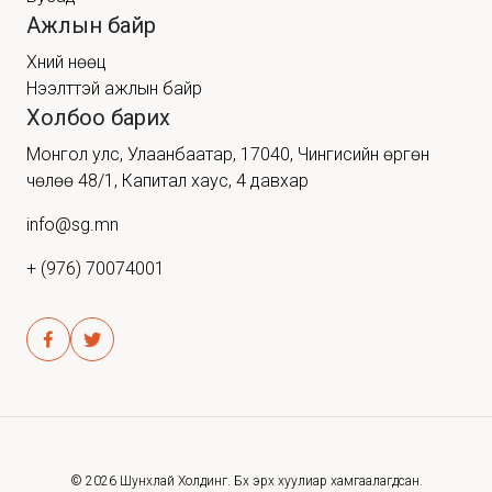
Ажлын байр
Хүний нөөц
Нээлттэй ажлын байр
Холбоо барих
Монгол улс, Улаанбаатар, 17040, Чингисийн өргөн
чөлөө 48/1, Капитал хаус, 4 давхар
info@sg.mn
+ (976) 70074001
©
2026
Шунхлай Холдинг. Бүх эрх хуулиар хамгаалагдсан.