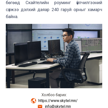
бөгөөд Скайтелийн роуминг үйлчилгээний 
сүлжээ дэлхий даяар 240 гаруй орныг хамарч 
Холбоо барих
:
https://www.skytel.mn/
info@skytel.mn